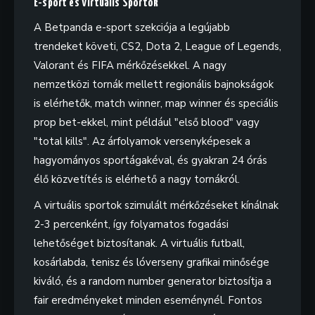
E-sport és Virtuális Sportok
A Betpanda e-sport szekciója a legújabb
trendeket követi, CS2, Dota 2, League of Legends,
Valorant és FIFA mérkőzésekkel. A nagy
nemzetközi tornák mellett regionális bajnokságok
is elérhetők, match winner, map winner és speciális
prop bet-ekkel, mint például "első blood" vagy
"total kills". Az árfolyamok versenyképesek a
hagyományos sportágakéval, és gyakran 24 órás
élő közvetítés is elérhető a nagy tornákról.
A virtuális sportok szimulált mérkőzéseket kínálnak
2-3 percenként, így folyamatos fogadási
lehetőséget biztosítanak. A virtuális futball,
kosárlabda, tenisz és lóverseny grafikai minősége
kiváló, és a random number generator biztosítja a
fair eredményeket minden eseménynél. Fontos