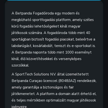
A Betpanda Fogadóiroda egy modern és
Vinícius
12.0
megbízható sportfogadási platform, amely széles
körű fogadási lehetőségeket kínál magyar
⭐
LEGJOBB JÁTÉKOS
VILÁGBAJNOKSÁG 2026
játékosok számára. A fogadóiroda több mint 40
Bellingham
7.00
sportágban biztosít fogadási piacokat, beleértve a
labdarúgást, kosárlabdát, teniszt és e-sportokat is.
A Betpanda naponta több mint 1000 eseményt
Mbappé
7.50
kínál, élő közvetítésekkel és versenyképes
szorzókkal.
Yamal
8.00
A SportTech Solutions N.V. által üzemeltetett
Betpanda Curaçao licenccel (8048/JAZ) rendelkezik,
Vinícius
10.0
amely garantálja a biztonságos és fair
játékmenetet. A platform a domain alatt érhető el,
🥅
DÖNTŐBE JUTÁS
VILÁGBAJNOKSÁG 2026
és teljes mértékben optimalizált magyar játékosok
Spain
igényeire.
2.50