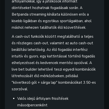
árfolyamokkal, így a játékosok informált
döntéseket hozhatnak fogadásaik során. A
Betpanda streaming kínálata különösen erős a
kisebb ligákban és egzotikus sportágakban, ahol
máshol nehezen találhatók élő közvetítések.
A cash-out funkciók között megtalálható a teljes
és részleges cash-out, valamint az auto cash-out
beállítási lehetőség. Az élő fogadási interfész
intuitív és gyors, egy kattintással történő fogadás
elhelyezéssel és kedvencek mentési opcióval. A
live bet builder lehetővé teszi egyedi kombinációk
létrehozását élő mérkőzéseken, például
"következő gól + sárga lap" kombinációkat 3.50-es
szorzóval.
Valós idejű árfolyam frissítések
másodpercenként