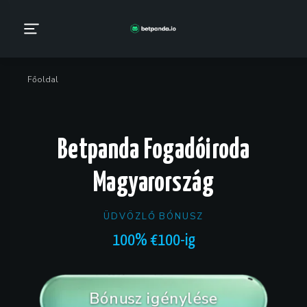
Főoldal
Betpanda Fogadóiroda
Magyarország
ÜDVÖZLŐ BÓNUSZ
100% €100-ig
Bónusz igénylése