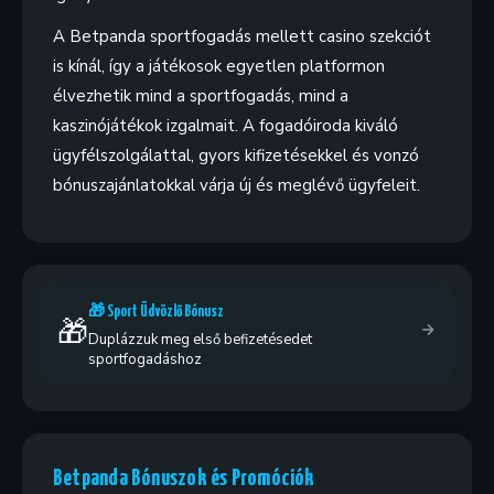
A Betpanda sportfogadás mellett casino szekciót
France
2.75
is kínál, így a játékosok egyetlen platformon
élvezhetik mind a sportfogadás, mind a
kaszinójátékok izgalmait. A fogadóiroda kiváló
England
3.00
ügyfélszolgálattal, gyors kifizetésekkel és vonzó
bónuszajánlatokkal várja új és meglévő ügyfeleit.
Brazil
3.25
🎁 Sport Üdvözlő Bónusz
🎁
Duplázzuk meg első befizetésedet
sportfogadáshoz
Betpanda Bónuszok és Promóciók