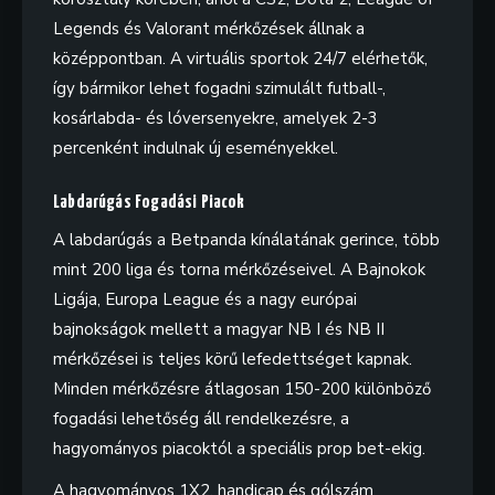
Legends és Valorant mérkőzések állnak a
középpontban. A virtuális sportok 24/7 elérhetők,
így bármikor lehet fogadni szimulált futball-,
kosárlabda- és lóversenyekre, amelyek 2-3
percenként indulnak új eseményekkel.
Labdarúgás Fogadási Piacok
A labdarúgás a Betpanda kínálatának gerince, több
mint 200 liga és torna mérkőzéseivel. A Bajnokok
Ligája, Europa League és a nagy európai
bajnokságok mellett a magyar NB I és NB II
mérkőzései is teljes körű lefedettséget kapnak.
Minden mérkőzésre átlagosan 150-200 különböző
fogadási lehetőség áll rendelkezésre, a
hagyományos piacoktól a speciális prop bet-ekig.
A hagyományos 1X2, handicap és gólszám